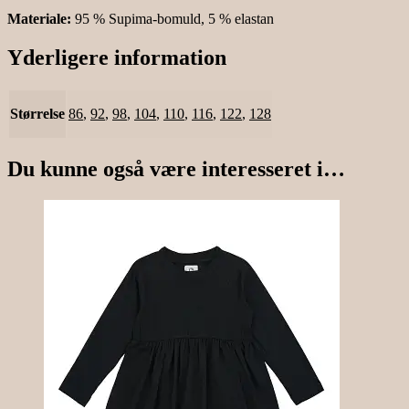
Materiale:
95 % Supima-bomuld, 5 % elastan
Yderligere information
Størrelse
86
,
92
,
98
,
104
,
110
,
116
,
122
,
128
Du kunne også være interesseret i…