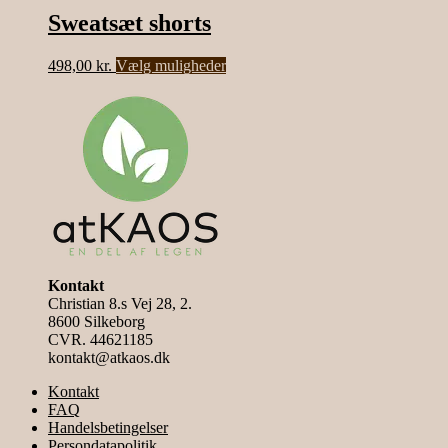
Sweatsæt shorts
Dette
498,00
kr.
Vælg muligheder
vare
har
flere
varianter.
Mulighederne
kan
vælges
på
varesiden
Kontakt
Christian 8.s Vej 28, 2.
8600 Silkeborg
CVR. 44621185
kontakt@atkaos.dk
Kontakt
FAQ
Handelsbetingelser
Persondatapolitik