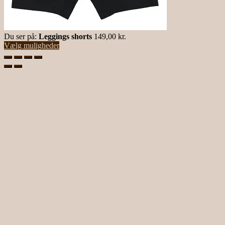
Du ser på:
Leggings shorts
149,00
kr.
Vælg muligheder