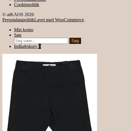
Cookiepolitik
© atKAOS 2026
Persondatapolitik
Lavet med WooCommerce
.
Min konto
Søg
Søg
Søg
efter:
Indkøbskurv
0