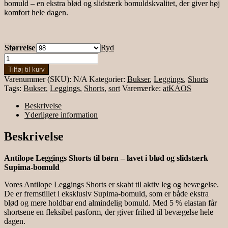
bomuld – en ekstra blød og slidstærk bomuldskvalitet, der giver høj
komfort hele dagen.
Størrelse
Ryd
Leggings
shorts
Tilføj til kurv
antal
Varenummer (SKU):
N/A
Kategorier:
Bukser
,
Leggings
,
Shorts
Tags:
Bukser
,
Leggings
,
Shorts
,
sort
Varemærke:
atKAOS
Beskrivelse
Yderligere information
Beskrivelse
Antilope Leggings Shorts til børn – lavet i blød og slidstærk
Supima-bomuld
Vores Antilope Leggings Shorts er skabt til aktiv leg og bevægelse.
De er fremstillet i eksklusiv Supima-bomuld, som er både ekstra
blød og mere holdbar end almindelig bomuld. Med 5 % elastan får
shortsene en fleksibel pasform, der giver frihed til bevægelse hele
dagen.