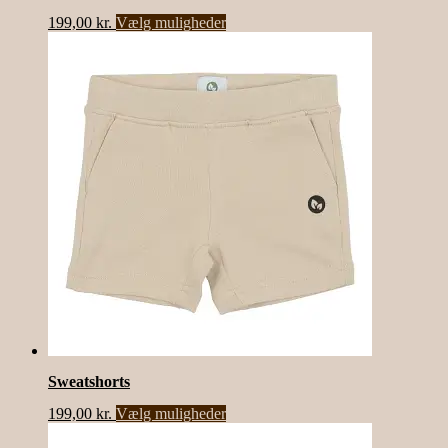
Dette
199,00
kr.
Vælg muligheder
vare
har
flere
varianter.
Mulighederne
kan
vælges
på
varesiden
Sweatshorts
Dette
199,00
kr.
Vælg muligheder
vare