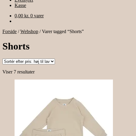
Kasse
0,00
kr.
0 varer
Forside
/
Webshop
/
Varer tagged “Shorts”
Shorts
Sorteret
Viser 7 resultater
efter
pris:
høj
til
lav