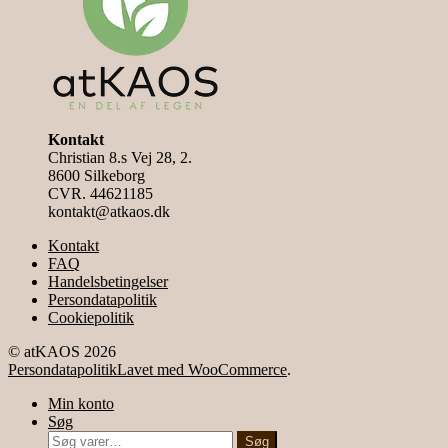
lav
varesiden
Kontakt
Christian 8.s Vej 28, 2.
8600 Silkeborg
CVR. 44621185
kontakt@atkaos.dk
Kontakt
FAQ
Handelsbetingelser
Persondatapolitik
Cookiepolitik
© atKAOS 2026
Persondatapolitik
Lavet med WooCommerce
.
Min konto
Søg
Søg
Søg