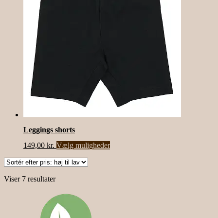
kan
vælges
på
varesiden
Leggings shorts
Dette
149,00
kr.
Vælg muligheder
vare
har
flere
Sorteret
Viser 7 resultater
varianter.
efter
Mulighederne
pris:
kan
høj
vælges
til
på