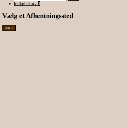
efter:
Indkøbskurv
0
Vælg et Afhentningssted
Vælg