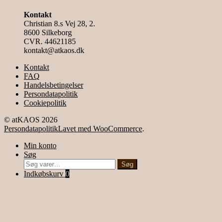
Kontakt
Christian 8.s Vej 28, 2.
8600 Silkeborg
CVR. 44621185
kontakt@atkaos.dk
Kontakt
FAQ
Handelsbetingelser
Persondatapolitik
Cookiepolitik
© atKAOS 2026
Persondatapolitik
Lavet med WooCommerce
.
Min konto
Søg
Søg
Søg
efter:
Indkøbskurv
0