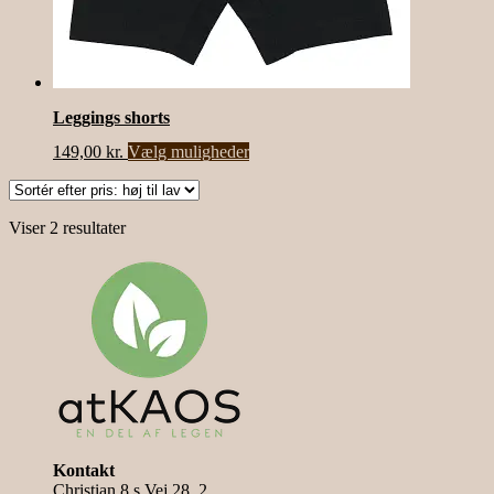
Leggings shorts
Dette
149,00
kr.
Vælg muligheder
vare
har
flere
Sorteret
Viser 2 resultater
varianter.
efter
Mulighederne
pris:
kan
høj
vælges
til
på
lav
varesiden
Kontakt
Christian 8.s Vej 28, 2.