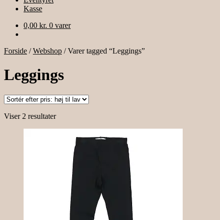
Kasse
0,00
kr.
0 varer
Forside
/
Webshop
/
Varer tagged “Leggings”
Leggings
Sorteret
Viser 2 resultater
efter
pris:
høj
til
lav