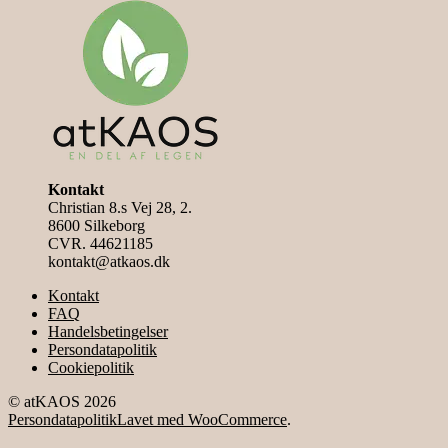
pris:
kan
høj
vælges
til
på
lav
varesiden
Kontakt
Christian 8.s Vej 28, 2.
8600 Silkeborg
CVR. 44621185
kontakt@atkaos.dk
Kontakt
FAQ
Handelsbetingelser
Persondatapolitik
Cookiepolitik
© atKAOS 2026
Persondatapolitik
Lavet med WooCommerce
.