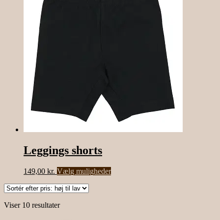
varianter.
Mulighederne
kan
vælges
på
varesiden
Leggings shorts
Dette
149,00
kr.
Vælg muligheder
vare
har
flere
Sorteret
Viser 10 resultater
varianter.
efter
Mulighederne