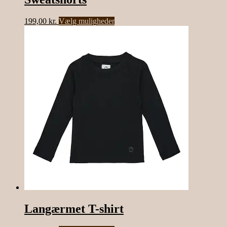
Dette
199,00
kr.
Vælg muligheder
vare
har
flere
varianter.
Mulighederne
kan
vælges
på
varesiden
Langærmet T-shirt