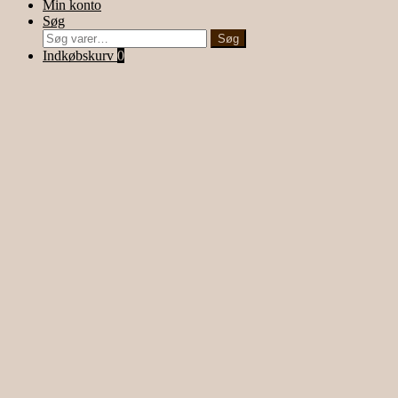
Min konto
Søg
Søg
Søg
efter:
Indkøbskurv
0