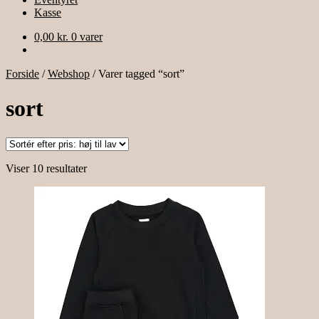
Kasse
0,00
kr.
0 varer
Forside
/
Webshop
/
Varer tagged “sort”
sort
Sorteret
Viser 10 resultater
efter
pris:
høj
til
lav