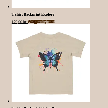
T-shirt Backprint Explore
Dette
179,00
kr.
Vælg muligheder
vare
har
flere
varianter.
Mulighederne
kan
vælges
på
varesiden