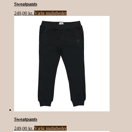
Sweatpants
Dette
249,00
kr.
Vælg muligheder
vare
har
flere
varianter.
Mulighederne
kan
vælges
på
varesiden
Sweatpants
Dette
249,00
kr.
Vælg muligheder