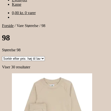
Kasse
0,00
kr.
0 varer
Forside
/
Vare Størrelse
/
98
98
Størrelse 98
Sorteret
Viser 30 resultater
efter
pris:
høj
til
lav