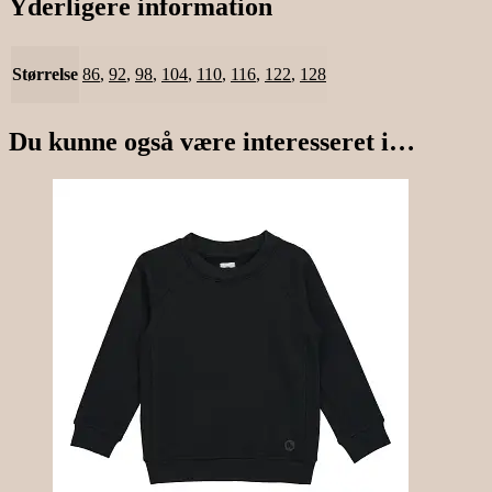
Yderligere information
Størrelse
86
,
92
,
98
,
104
,
110
,
116
,
122
,
128
Du kunne også være interesseret i…