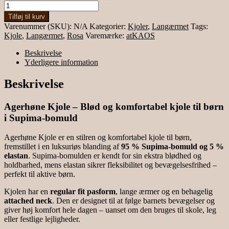
Langærmet
kjole
Tilføj til kurv
antal
Varenummer (SKU):
N/A
Kategorier:
Kjoler
,
Langærmet
Tags:
Kjole
,
Langærmet
,
Rosa
Varemærke:
atKAOS
Beskrivelse
Yderligere information
Beskrivelse
Agerhøne Kjole – Blød og komfortabel kjole til børn
i Supima-bomuld
Agerhøne Kjole er en stilren og komfortabel kjole til børn,
fremstillet i en luksuriøs blanding af
95 % Supima-bomuld og 5 %
elastan
. Supima-bomulden er kendt for sin ekstra blødhed og
holdbarhed, mens elastan sikrer fleksibilitet og bevægelsesfrihed –
perfekt til aktive børn.
Kjolen har en
regular fit pasform
, lange ærmer og en behagelig
attached neck
. Den er designet til at følge barnets bevægelser og
giver høj komfort hele dagen – uanset om den bruges til skole, leg
eller festlige lejligheder.