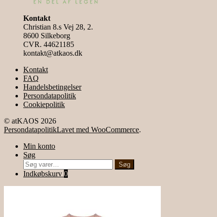
Kontakt
Christian 8.s Vej 28, 2.
8600 Silkeborg
CVR. 44621185
kontakt@atkaos.dk
Kontakt
FAQ
Handelsbetingelser
Persondatapolitik
Cookiepolitik
© atKAOS 2026
Persondatapolitik
Lavet med WooCommerce
.
Min konto
Søg
Søg
Søg
efter:
Indkøbskurv
0