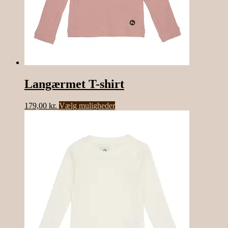
Langærmet T-shirt
Dette
179,00
kr.
Vælg muligheder
vare
har
flere
varianter.
Mulighederne
kan
vælges
på
varesiden