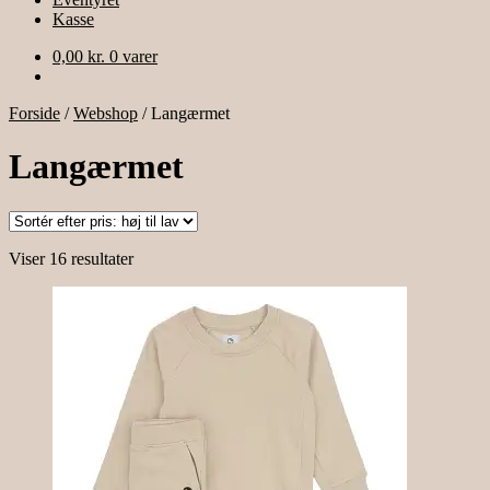
Kasse
0,00
kr.
0 varer
Forside
/
Webshop
/
Langærmet
Langærmet
Sorteret
Viser 16 resultater
efter
pris:
høj
til
lav