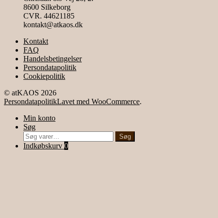
8600 Silkeborg
CVR. 44621185
kontakt@atkaos.dk
Kontakt
FAQ
Handelsbetingelser
Persondatapolitik
Cookiepolitik
© atKAOS 2026
Persondatapolitik
Lavet med WooCommerce
.
Min konto
Søg
Søg
Søg
efter:
Indkøbskurv
0