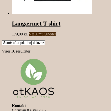
Langærmet T-shirt
Dette
179,00
kr.
Vælg muligheder
vare
har
flere
Sorteret
Viser 16 resultater
varianter.
efter
Mulighederne
pris:
kan
høj
vælges
til
på
lav
varesiden
Kontakt
Christian 8.s Vej 28, 2.