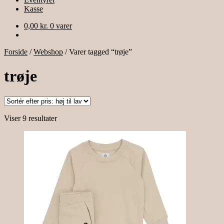
Kasse
0,00
kr.
0 varer
Forside
/
Webshop
/
Varer tagged “trøje”
trøje
Sorteret
Viser 9 resultater
efter
pris:
høj
til
lav