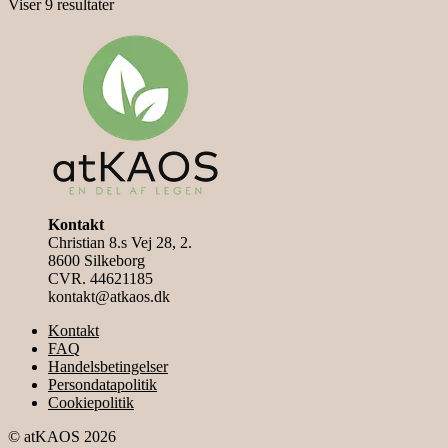
Sorteret
Viser 9 resultater
varianter.
efter
Mulighederne
pris:
kan
høj
vælges
til
på
lav
varesiden
Kontakt
Christian 8.s Vej 28, 2.
8600 Silkeborg
CVR. 44621185
kontakt@atkaos.dk
Kontakt
FAQ
Handelsbetingelser
Persondatapolitik
Cookiepolitik
© atKAOS 2026