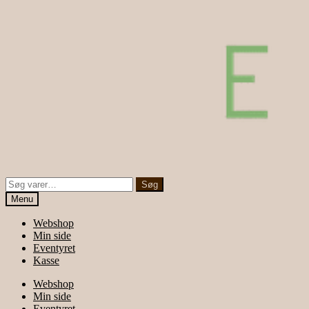
Søg
Søg
efter:
Menu
Webshop
Min side
Eventyret
Kasse
Webshop
Min side
Eventyret