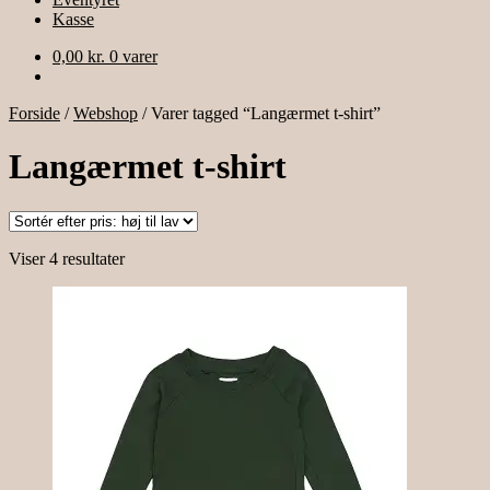
Kasse
0,00
kr.
0 varer
Forside
/
Webshop
/
Varer tagged “Langærmet t-shirt”
Langærmet t-shirt
Sorteret
Viser 4 resultater
efter
pris:
høj
til
lav