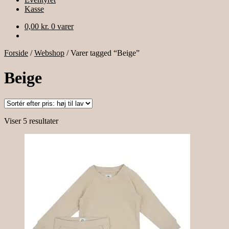
Kasse
0,00
kr.
0 varer
Forside
/
Webshop
/
Varer tagged “Beige”
Beige
Sorteret
Viser 5 resultater
efter
pris:
høj
til
lav