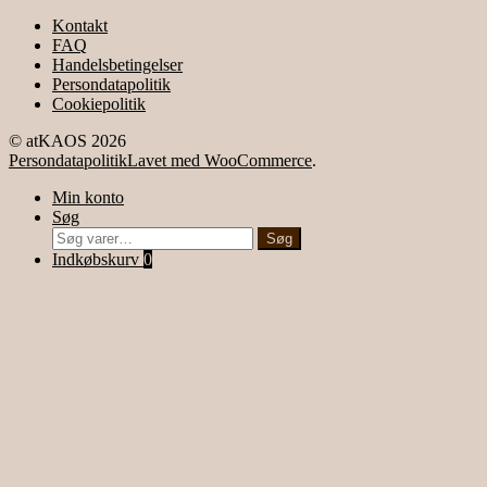
Kontakt
FAQ
Handelsbetingelser
Persondatapolitik
Cookiepolitik
© atKAOS 2026
Persondatapolitik
Lavet med WooCommerce
.
Min konto
Søg
Søg
Søg
efter:
Indkøbskurv
0