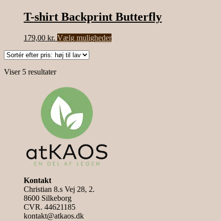
T-shirt Backprint Butterfly
Dette
179,00
kr.
Vælg muligheder
vare
har
flere
Sorteret
Viser 5 resultater
varianter.
efter
Mulighederne
pris:
kan
høj
vælges
til
på
lav
varesiden
Kontakt
Christian 8.s Vej 28, 2.
8600 Silkeborg
CVR. 44621185
kontakt@atkaos.dk